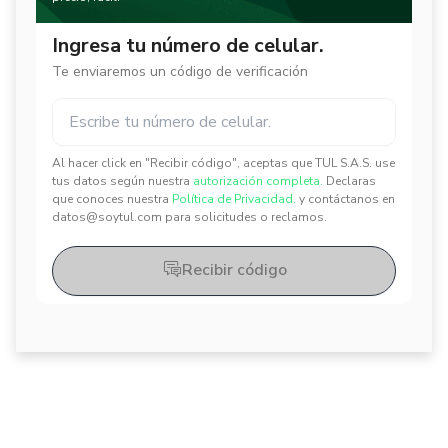
Ingresa tu número de celular.
Te enviaremos un código de verificación
Al hacer click en "Recibir código", aceptas que TUL S.A.S. use
✕
✕
tus datos según nuestra
autorización completa.
Declaras
que conoces nuestra
Política de Privacidad.
y contáctanos en
datos@soytul.com para solicitudes o reclamos.
Recibir código