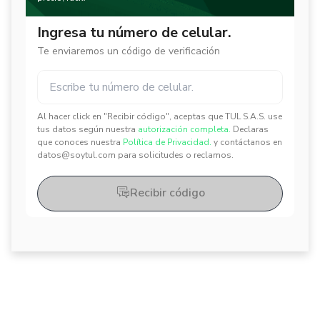
Ingresa tu número de celular.
Te enviaremos un código de verificación
Al hacer click en "Recibir código", aceptas que TUL S.A.S. use
✕
✕
tus datos según nuestra
autorización completa.
Declaras
que conoces nuestra
Política de Privacidad.
y contáctanos en
datos@soytul.com para solicitudes o reclamos.
Recibir código