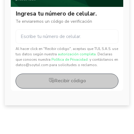
Ingresa tu número de celular.
Te enviaremos un código de verificación
Al hacer click en "Recibir código", aceptas que TUL S.A.S. use
✕
✕
tus datos según nuestra
autorización completa.
Declaras
que conoces nuestra
Política de Privacidad.
y contáctanos en
datos@soytul.com para solicitudes o reclamos.
Recibir código