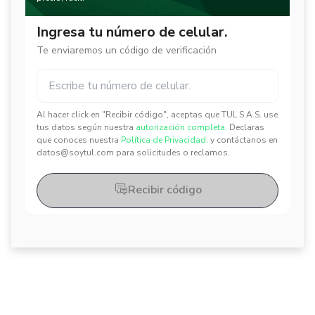
Ingresa tu número de celular.
Te enviaremos un código de verificación
Al hacer click en "Recibir código", aceptas que TUL S.A.S. use
✕
✕
tus datos según nuestra
autorización completa.
Declaras
que conoces nuestra
Política de Privacidad.
y contáctanos en
datos@soytul.com para solicitudes o reclamos.
Recibir código