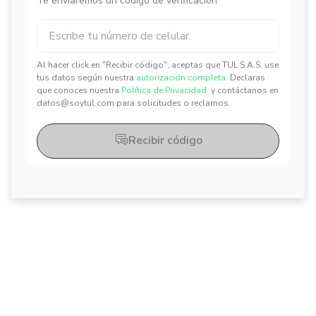
Te enviaremos un código de verificación
Al hacer click en "Recibir código", aceptas que TUL S.A.S. use
✕
✕
tus datos según nuestra
autorización completa.
Declaras
que conoces nuestra
Política de Privacidad.
y contáctanos en
datos@soytul.com para solicitudes o reclamos.
Recibir código