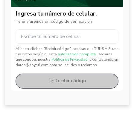
Ingresa tu número de celular.
Te enviaremos un código de verificación
Al hacer click en "Recibir código", aceptas que TUL S.A.S. use
✕
✕
tus datos según nuestra
autorización completa.
Declaras
que conoces nuestra
Política de Privacidad.
y contáctanos en
datos@soytul.com para solicitudes o reclamos.
Recibir código