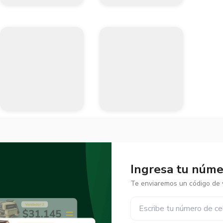
Ingresa tu númer
Te enviaremos un código de v
✕
✕