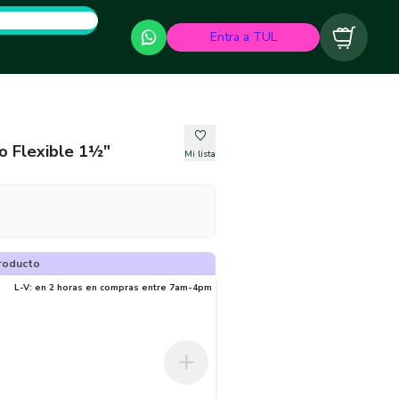
Entra a TUL
Carrito
o Flexible 1½"
Mi lista
roducto
L-V: en 2 horas en compras entre 7am-4pm