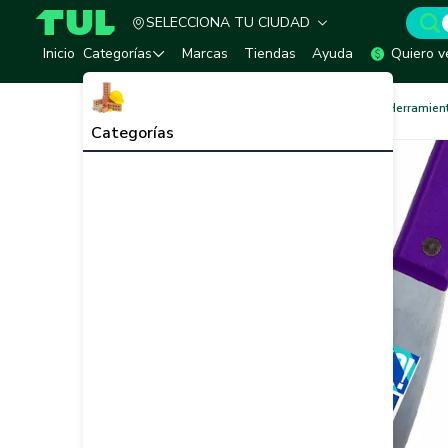
SELECCIONA TU CIUDAD
TUL - Tu Marketplace de Construcción
Inicio
Categorías
Marcas
Tiendas
Ayuda
Quiero v
Herramientas para Pintar
Herramien
Categorías