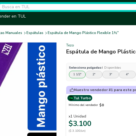
ender en TUL
tas Manuales
Espátulas
Espátula de Mango Plástico Flexible 1½"
Tezo
Espátula de Mango Plástic
Selecciona
pulgadas
4
Disponibles
1 1/2"
2"
3"
4"
Nuestro vendedor #1 para este p
Tul Turbo
$0
Mínimo del vendedor
x
1
Unidad
$3.100
($ 3.100/un)