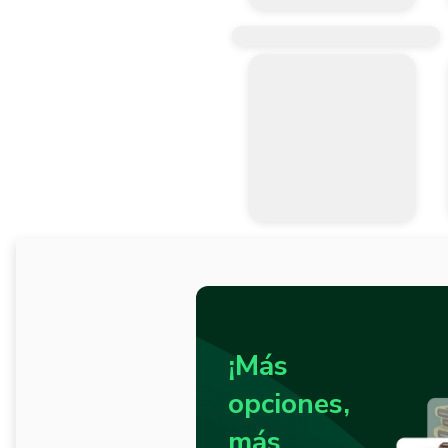
¡Más
opciones,
más