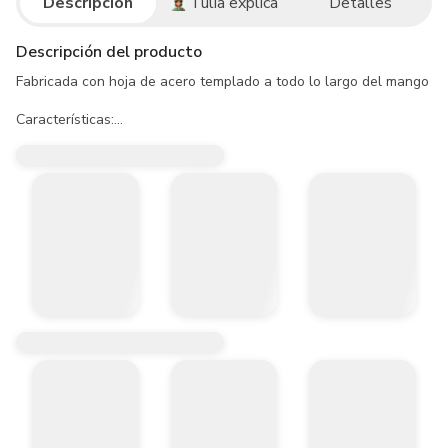
Descripción
Tulia explica
Detalles
Descripción del producto
Fabricada con hoja de acero templado a todo lo largo del mango par
Características:

- Mango de plástico.

- Este producto es elaborado con material de alta calidad cumplien
- Resistente a disolventes de pintura, thiner, gasolina.

Usos:

- Ideal para limpiar, quitar restos de pintura, aplicar pastas y relle
Precausiones y recomendaciones:

- Herramienta manual punzo cortante. No se deje al alcance de los n
- Proteja las manos y nunca ponga sin protección la mano libre por d
- Almacenar en un lugar limpio y seco libre de humedad.