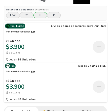
Selecciona
pulgadas
4
Disponibles
1 1/2"
2"
3"
4"
Tul Turbo
L-V: en 2 horas en compras entre 7am-4pm
$0
Mínimo del vendedor
x
1
Unidad
$3.900
($ 3.900/un)
Quedan
14
Unidades
Tul
Desde 0 hasta 3 días.
$0
Mínimo del vendedor
x
1
Unidad
$3.900
($ 3.900/un)
Quedan
48
Unidades