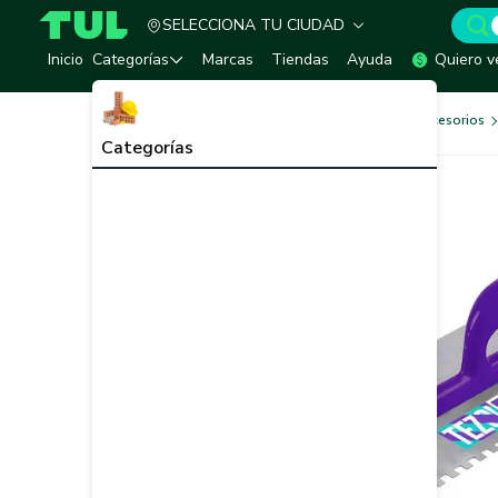
SELECCIONA TU CIUDAD
TUL - Tu Marketplace de Construcción
Inicio
Categorías
Marcas
Tiendas
Ayuda
Quiero v
Herramientas, Equipos y Accesorios
Categorías