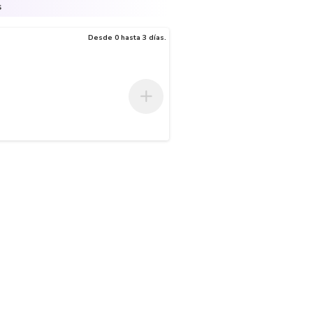
s
Desde 0 hasta 3 días.
 salida de aire para un mayor agarre y mayor duración