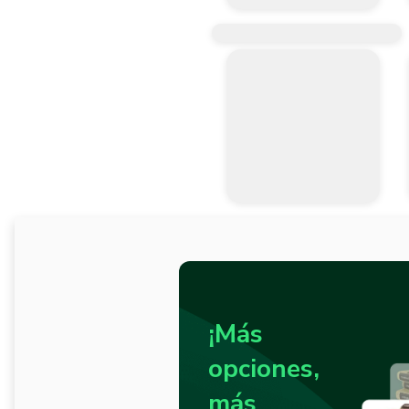
¡Más
opciones,
más