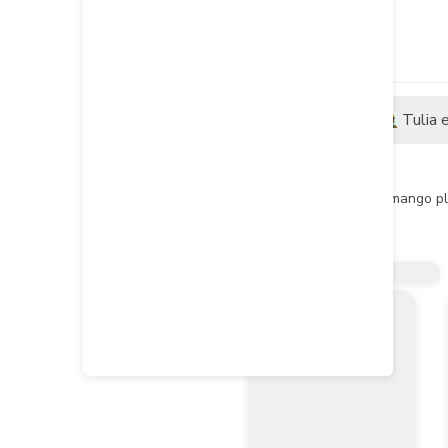
Descripción
Tulia 
Descripción del producto
Canto dentado cuadrado de mango plá
Usos:

- Especial para la aplicación de ceme