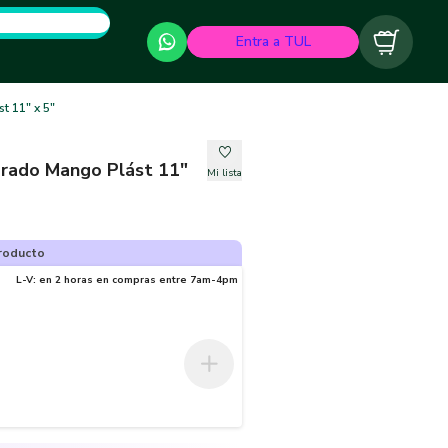
Entra a TUL
Carrito
 11" x 5"
rado Mango Plást 11"
Mi lista
roducto
L-V: en 2 horas en compras entre 7am-4pm