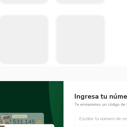
Ingresa tu númer
Te enviaremos un código de v
✕
✕