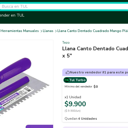
ender en TUL
Herramientas Manuales
Llanas
Llana Canto Dentado Cuadrado Mango Plást
Tezo
Llana Canto Dentado Cuad
x 5"
Nuestro vendedor #1 para este p
Tul Turbo
$0
Mínimo del vendedor
x
1
Unidad
$9.900
($ 9.900/un)
Quedan
4
Unidades