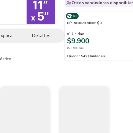
Otros vendedores disponible
Tul
$0
Mínimo del vendedor
x
1
Unidad
explica
Detalles
$9.900
($ 9.900/un)
Quedan
542
Unidades
stico.

nto o adhesivos en la colocación de cerámica y piedra, permitiendo la