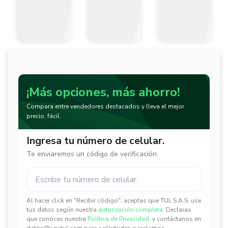
¡Más opciones, más ahorro!
Compara entre vendedores destacados y lleva el mejor
precio, fácil.
Ingresa tu número de celular.
Te enviaremos un código de verificación
Al hacer click en "Recibir código", aceptas que TUL S.A.S. use
✕
✕
tus datos según nuestra
autorización completa.
Declaras
que conoces nuestra
Política de Privacidad.
y contáctanos en