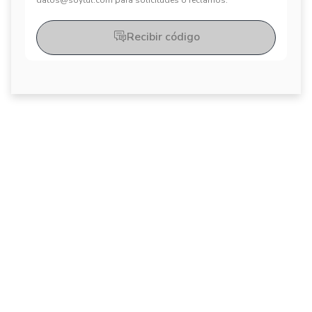
datos@soytul.com para solicitudes o reclamos.
Recibir código