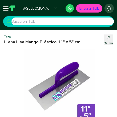
Ciudad
SELECCIONA
Entra a TUL
Inicio
TUL - Tu Marketplace de Construcción
Carr
TU CIUDAD
Tezo
Llana Lisa Mango Plástico 11" x 5" cm
Mi lista