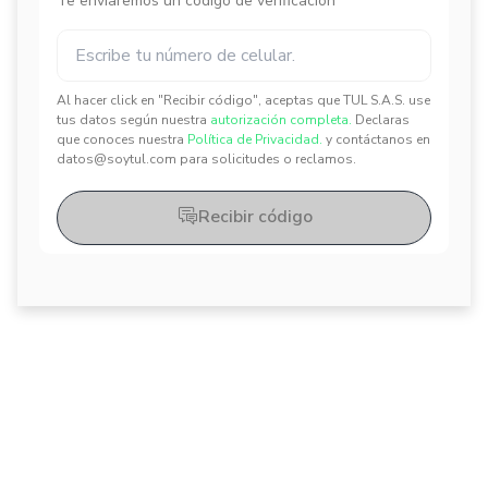
Te enviaremos un código de verificación
Al hacer click en "Recibir código", aceptas que TUL S.A.S. use
✕
✕
tus datos según nuestra
autorización completa.
Declaras
que conoces nuestra
Política de Privacidad.
y contáctanos en
datos@soytul.com para solicitudes o reclamos.
Recibir código