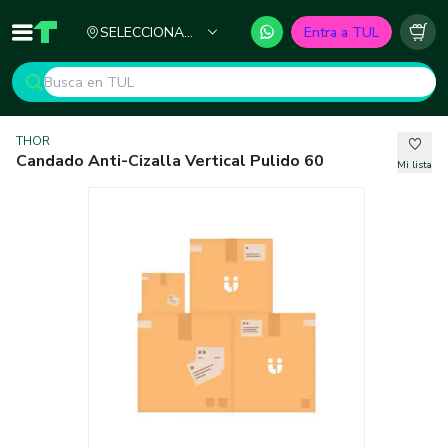
Ciudad
SELECCIONA
Entra a TUL
Inicio
TUL - Tu Marketplace de Construcción
Carr
TU CIUDAD
THOR
Candado Anti-Cizalla Vertical Pulido 60
Mi lista