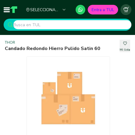
Ciudad
SELECCIONA
Entra a TUL
Inicio
TUL - Tu Marketplace de Construcción
Carr
TU CIUDAD
THOR
Candado Redondo Hierro Pulido Satin 60
Mi lista