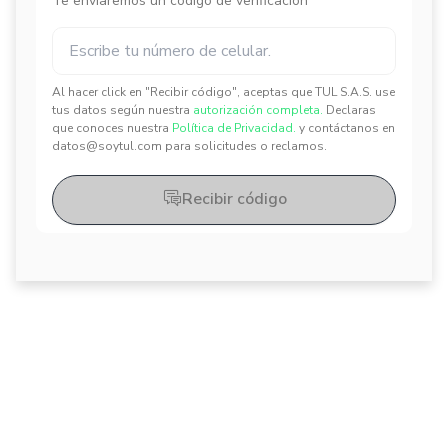
Te enviaremos un código de verificación
Al hacer click en "Recibir código", aceptas que TUL S.A.S. use
✕
✕
tus datos según nuestra
autorización completa.
Declaras
que conoces nuestra
Política de Privacidad.
y contáctanos en
datos@soytul.com para solicitudes o reclamos.
Recibir código