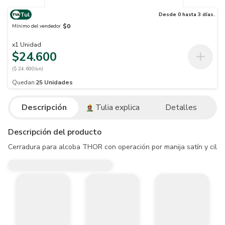
Tul
Desde 0 hasta 3 días.
$0
Mínimo del vendedor
x
1
Unidad
$24.600
($ 24.600/un)
Quedan
25
Unidades
Descripción
Tulia explica
Detalles
Descripción del producto
Cerradura para alcoba THOR con operación por manija satín y cilindr