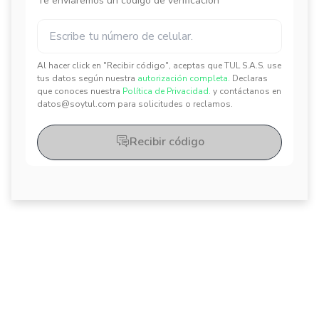
Te enviaremos un código de verificación
Al hacer click en "Recibir código", aceptas que TUL S.A.S. use
✕
✕
tus datos según nuestra
autorización completa.
Declaras
que conoces nuestra
Política de Privacidad.
y contáctanos en
datos@soytul.com para solicitudes o reclamos.
Recibir código