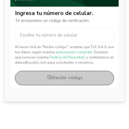
Ingresa tu número de celular.
Te enviaremos un código de verificación
Al hacer click en "Recibir código", aceptas que TUL S.A.S. use
✕
✕
tus datos según nuestra
autorización completa.
Declaras
que conoces nuestra
Política de Privacidad.
y contáctanos en
datos@soytul.com para solicitudes o reclamos.
Recibir código