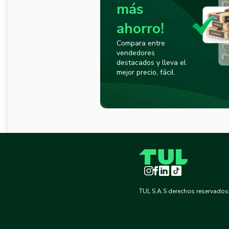
más
ahorro!
Compara entre
vendedores
destacados y lleva el
mejor precio, fácil.
Instagram
Facebook
LinkedIn
TikTok
TUL S.A.S derechos reservados