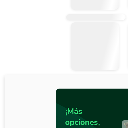
¡Más
opciones,