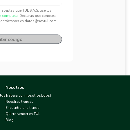
", aceptas que TUL S.A.S. use tus
n completa.
Declaras que conoces
contáctanos en datos@soytul.com
ibir código
Nosotros
atos
Trabaja con nosotros(Jobs)
Nuestras tiendas
Encuentra una tienda
Quiero vender en TUL
Blog