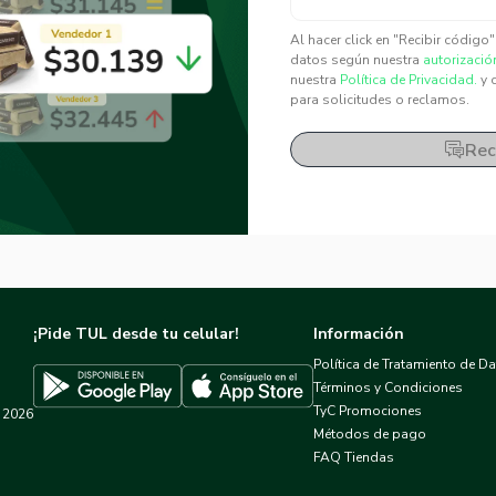
✕
✕
Al hacer click en "Recibir código
datos según nuestra
autorizació
nuestra
Política de Privacidad.
y 
para solicitudes o reclamos.
Rec
¡Pide TUL desde tu celular!
Información
Política de Tratamiento de D
Términos y Condiciones
TyC Promociones
2026
Descargar TUL en App Store
Descargar TUL en Google Play
Métodos de pago
FAQ Tiendas