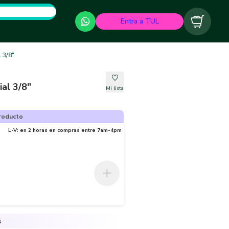
Entra a TUL
Carrito
l 3/8"
ial 3/8"
Mi lista
roducto
L-V: en 2 horas en compras entre 7am-4pm
s