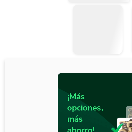
¡Más
opciones,
más
ahorro!