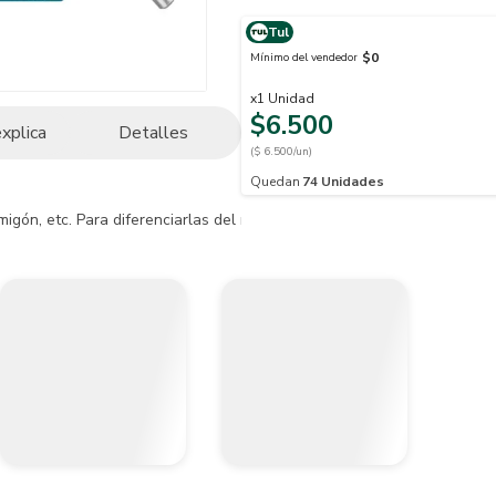
Tul
$0
Mínimo del vendedor
x
1
Unidad
$6.500
explica
Detalles
($ 6.500/un)
Quedan
74
Unidades
igón, etc. Para diferenciarlas del resto, lo mejor es fijarnos en la p