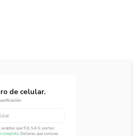
o de celular.
erificación
", aceptas que TUL S.A.S. use tus
n completa.
Declaras que conoces