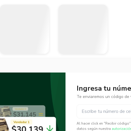
Ingresa tu númer
Te enviaremos un código de v
✕
✕
Al hacer click en "Recibir código
datos según nuestra
autorizació