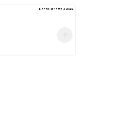
Desde 0 hasta 3 días.
unta, ya que lleva un refuerzo con forma de pala.en un material altame