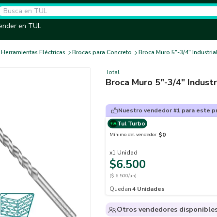
ender en TUL
Herramientas Eléctricas
Brocas para Concreto
Broca Muro 5"-3/4" Industria
Total
Broca Muro 5"-3/4" Industr
Nuestro vendedor #1 para este p
Tul Turbo
$0
Mínimo del vendedor
x
1
Unidad
$6.500
($ 6.500/un)
Quedan
4
Unidades
Otros vendedores disponible