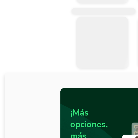
¡Más
opciones,
más