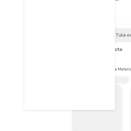
Descripción
Tulia e
Descripción del producto
CARACTERISTICAS:

- Destornillador de ranura Material
- Tipo de punta: ranurada SL5.5 (
- Tamaño de la punta: 5.5mm

- Longitud de la hoja: 100mm

- Diámetro de la hoja: 5.0mm

- Tipo de vástago: redondo

- Material del mango: ergonómico t
- 1 destornillador con 1 colgador 
- Con fuerte magnético

- Empacado en colgador de plást