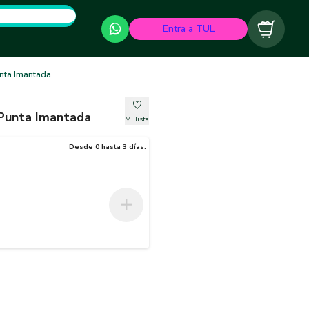
Entra a TUL
Carrito
unta Imantada
 Punta Imantada
Mi lista
Desde 0 hasta 3 días.