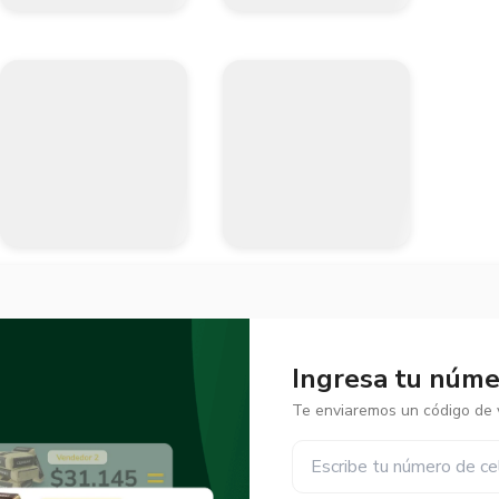
Ingresa tu númer
Te enviaremos un código de v
✕
✕