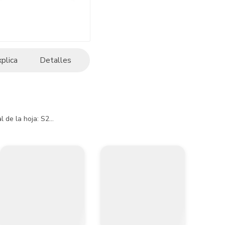
xplica
Detalles
 de la hoja: S2

magnética)

ricolor

de plástico

ico