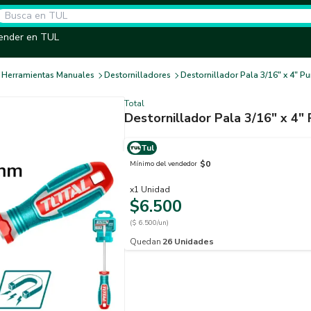
ender en TUL
Herramientas Manuales
Destornilladores
Destornillador Pala 3/16" x 4" P
Total
Destornillador Pala 3/16" x 4"
Tul
$0
Mínimo del vendedor
x
1
Unidad
$6.500
($ 6.500/un)
Quedan
26
Unidades