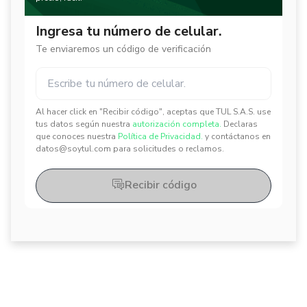
Ingresa tu número de celular.
Te enviaremos un código de verificación
Al hacer click en "Recibir código", aceptas que TUL S.A.S. use
✕
✕
tus datos según nuestra
autorización completa.
Declaras
que conoces nuestra
Política de Privacidad.
y contáctanos en
datos@soytul.com para solicitudes o reclamos.
Recibir código