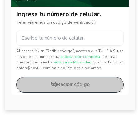
Ingresa tu número de celular.
Te enviaremos un código de verificación
Al hacer click en "Recibir código", aceptas que TUL S.A.S. use
✕
✕
tus datos según nuestra
autorización completa.
Declaras
que conoces nuestra
Política de Privacidad.
y contáctanos en
datos@soytul.com para solicitudes o reclamos.
Recibir código