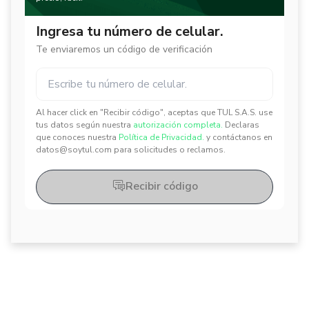
Ingresa tu número de celular.
Te enviaremos un código de verificación
Al hacer click en "Recibir código", aceptas que TUL S.A.S. use
✕
✕
tus datos según nuestra
autorización completa.
Declaras
que conoces nuestra
Política de Privacidad.
y contáctanos en
datos@soytul.com para solicitudes o reclamos.
Recibir código