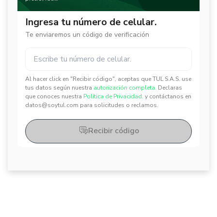
Ingresa tu número de celular.
Te enviaremos un código de verificación
Al hacer click en "Recibir código", aceptas que TUL S.A.S. use
✕
✕
tus datos según nuestra
autorización completa.
Declaras
que conoces nuestra
Política de Privacidad.
y contáctanos en
datos@soytul.com para solicitudes o reclamos.
Recibir código