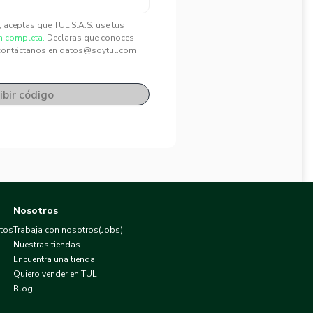
", aceptas que TUL S.A.S. use tus
n completa.
Declaras que conoces
contáctanos en datos@soytul.com
ibir código
Nosotros
atos
Trabaja con nosotros(Jobs)
Nuestras tiendas
Encuentra una tienda
Quiero vender en TUL
Blog