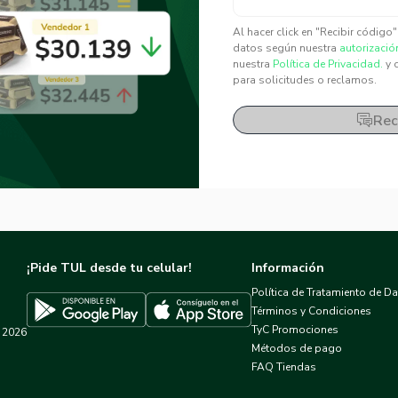
✕
✕
Al hacer click en "Recibir código
datos según nuestra
autorizació
nuestra
Política de Privacidad.
y 
para solicitudes o reclamos.
Rec
¡Pide TUL desde tu celular!
Información
Política de Tratamiento de D
Términos y Condiciones
TyC Promociones
2026
Descargar TUL en App Store
Descargar TUL en Google Play
Métodos de pago
FAQ Tiendas