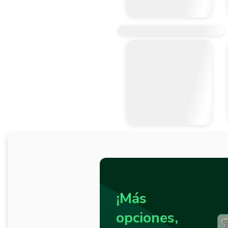
¡Más
opciones,