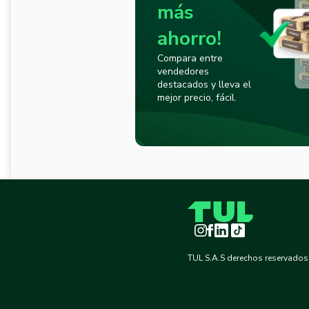
más
ahorro!
Compara entre
vendedores
destacados y lleva el
mejor precio, fácil.
Instagram
Facebook
LinkedIn
TikTok
TUL S.A.S derechos reservados