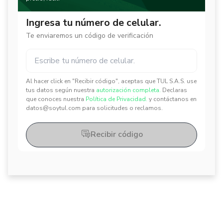
Ingresa tu número de celular.
Te enviaremos un código de verificación
Al hacer click en "Recibir código", aceptas que TUL S.A.S. use
✕
✕
tus datos según nuestra
autorización completa.
Declaras
que conoces nuestra
Política de Privacidad.
y contáctanos en
datos@soytul.com para solicitudes o reclamos.
Recibir código