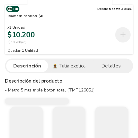
Tul
Desde 0 hasta 3 días.
$0
Mínimo del vendedor
x
1
Unidad
$10.200
($ 10.200/un)
Quedan
1
Unidad
Descripción
Tulia explica
Detalles
Descripción del producto
- Metro 5 mts triple boton total (TMT126051)