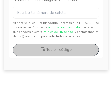
Te enviaremos un código de verificación
Al hacer click en "Recibir código", aceptas que TUL S.A.S. use
✕
✕
tus datos según nuestra
autorización completa.
Declaras
que conoces nuestra
Política de Privacidad.
y contáctanos en
datos@soytul.com para solicitudes o reclamos.
Recibir código