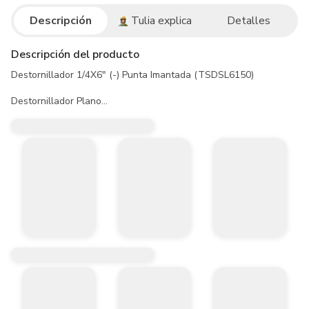
Descripción
Tulia explica
Detalles
Descripción del producto
Destornillador 1/4X6" (-) Punta Imantada (TSDSL6150)

Destornillador Plano

Material de la hoja: S2

Tipo de punta: ranurada SL6.5 (magnética)

Tamaño de la punta: 6.5mm

Longitud de la hoja: 150mm

Diámetro de la hoja: 6.0mm

Tipo de mango: redondo

Material del mango: ergonómico de tres colores

1 destornillador con 1 gancho de plástico

Con imán fuerte

Empaquetado con gancho de plástico