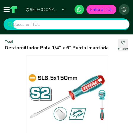
Ciudad
SELECCIONA
Entra a TUL
Inicio
TUL - Tu Marketplace de Construcción
Carr
TU CIUDAD
Total
Destornillador Pala 1/4" x 6" Punta Imantada
Mi lista