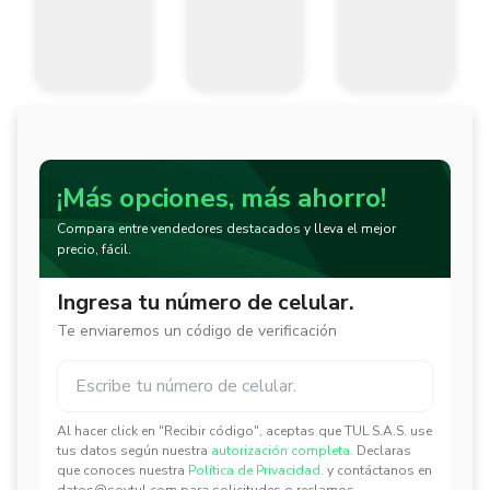
¡Más opciones, más ahorro!
Compara entre vendedores destacados y lleva el mejor
precio, fácil.
Ingresa tu número de celular.
Te enviaremos un código de verificación
Al hacer click en "Recibir código", aceptas que TUL S.A.S. use
✕
✕
tus datos según nuestra
autorización completa.
Declaras
que conoces nuestra
Política de Privacidad.
y contáctanos en