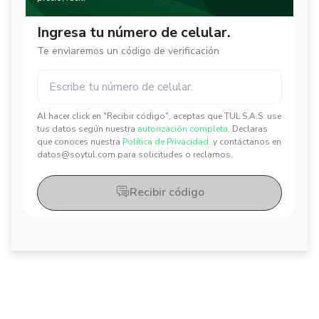
Ingresa tu número de celular.
Te enviaremos un código de verificación
Al hacer click en "Recibir código", aceptas que TUL S.A.S. use
✕
✕
tus datos según nuestra
autorización completa.
Declaras
que conoces nuestra
Política de Privacidad.
y contáctanos en
datos@soytul.com para solicitudes o reclamos.
Recibir código