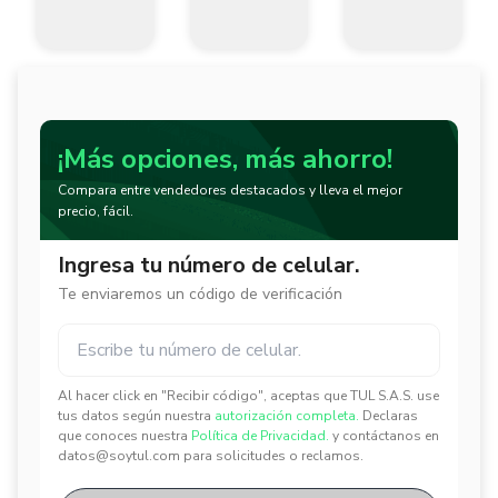
¡Más opciones, más ahorro!
Compara entre vendedores destacados y lleva el mejor
precio, fácil.
Ingresa tu número de celular.
Te enviaremos un código de verificación
Al hacer click en "Recibir código", aceptas que TUL S.A.S. use
✕
✕
tus datos según nuestra
autorización completa.
Declaras
que conoces nuestra
Política de Privacidad.
y contáctanos en
datos@soytul.com para solicitudes o reclamos.