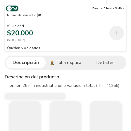
Tul
Desde 0 hasta 3 días.
$0
Mínimo del vendedor
x
1
Unidad
$20.000
($ 20.000/un)
Quedan
5
Unidades
Descripción
Tulia explica
Detalles
Descripción del producto
- Formon 25 mm industrial cromo vanadium total (THT41256)