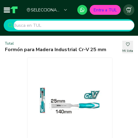
Ciudad
SELECCIONA
Entra a TUL
Inicio
TUL - Tu Marketplace de Construcción
Carr
TU CIUDAD
Total
Formón para Madera Industrial Cr-V 25 mm
Mi lista