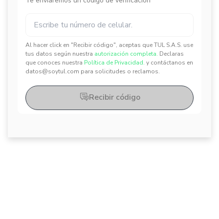
Te enviaremos un código de verificación
Al hacer click en "Recibir código", aceptas que TUL S.A.S. use
✕
✕
tus datos según nuestra
autorización completa.
Declaras
que conoces nuestra
Política de Privacidad.
y contáctanos en
datos@soytul.com para solicitudes o reclamos.
Recibir código