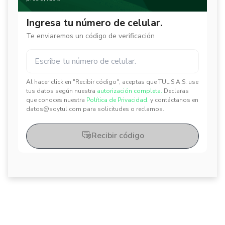
Ingresa tu número de celular.
Te enviaremos un código de verificación
Al hacer click en "Recibir código", aceptas que TUL S.A.S. use
✕
✕
tus datos según nuestra
autorización completa.
Declaras
que conoces nuestra
Política de Privacidad.
y contáctanos en
datos@soytul.com para solicitudes o reclamos.
Recibir código