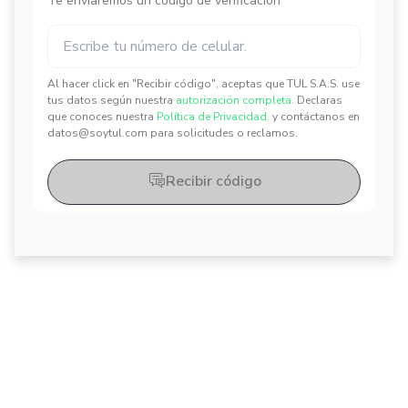
Te enviaremos un código de verificación
Al hacer click en "Recibir código", aceptas que TUL S.A.S. use
✕
✕
tus datos según nuestra
autorización completa.
Declaras
que conoces nuestra
Política de Privacidad.
y contáctanos en
datos@soytul.com para solicitudes o reclamos.
Recibir código