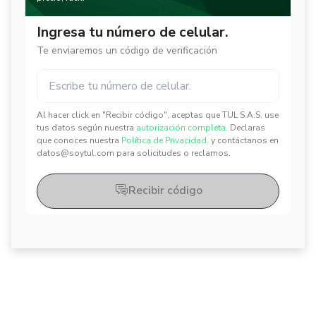
Ingresa tu número de celular.
Te enviaremos un código de verificación
Al hacer click en "Recibir código", aceptas que TUL S.A.S. use
✕
✕
tus datos según nuestra
autorización completa.
Declaras
que conoces nuestra
Política de Privacidad.
y contáctanos en
datos@soytul.com para solicitudes o reclamos.
Recibir código