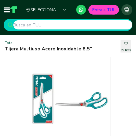
Ciudad
SELECCIONA
Entra a TUL
Inicio
TUL - Tu Marketplace de Construcción
Carr
TU CIUDAD
Total
Tijera Multiuso Acero Inoxidable 8.5"
Mi lista