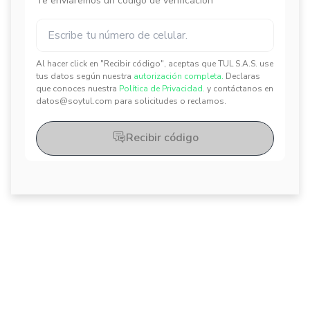
Te enviaremos un código de verificación
Al hacer click en "Recibir código", aceptas que TUL S.A.S. use
✕
✕
tus datos según nuestra
autorización completa.
Declaras
que conoces nuestra
Política de Privacidad.
y contáctanos en
datos@soytul.com para solicitudes o reclamos.
Recibir código