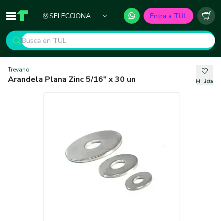
Ciudad
SELECCIONA
Entra a TUL
Inicio
TUL - Tu Marketplace de Construcción
Carr
TU CIUDAD
Trevano
Arandela Plana Zinc 5/16" x 30 un
Mi lista