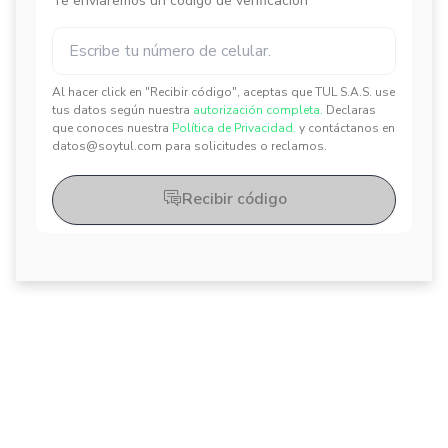
Te enviaremos un código de verificación
Al hacer click en "Recibir código", aceptas que TUL S.A.S. use
✕
✕
tus datos según nuestra
autorización completa.
Declaras
que conoces nuestra
Política de Privacidad.
y contáctanos en
datos@soytul.com para solicitudes o reclamos.
Recibir código