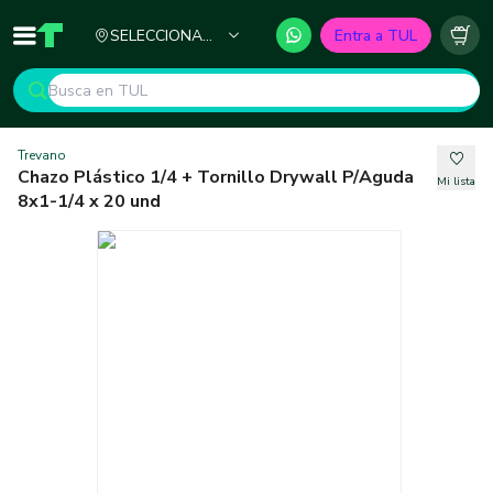
Ciudad
SELECCIONA
Entra a TUL
Inicio
TUL - Tu Marketplace de Construcción
Carr
TU CIUDAD
Trevano
Chazo Plástico 1/4 + Tornillo Drywall P/Aguda
Mi lista
8x1-1/4 x 20 und