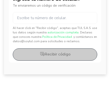
Te enviaremos un código de verificación
Al hacer click en "Recibir código", aceptas que TUL S.A.S. use
✕
✕
tus datos según nuestra
autorización completa.
Declaras
que conoces nuestra
Política de Privacidad.
y contáctanos en
datos@soytul.com para solicitudes o reclamos.
Recibir código