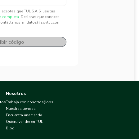
", aceptas que TUL S.A.S. use tus
n completa.
Declaras que conoces
contáctanos en datos@soytul.com
ibir código
Nosotros
atos
Trabaja con nosotros(Jobs)
Nuestras tiendas
Encuentra una tienda
Quiero vender en TUL
Blog