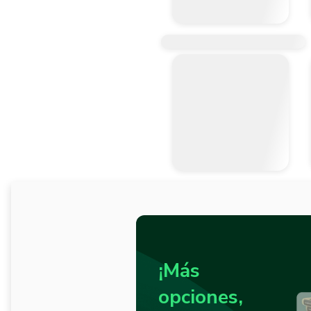
¡Más
opciones,