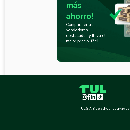
más
ahorro!
Compara entre
vendedores
destacados y lleva el
mejor precio, fácil.
Instagram
Facebook
LinkedIn
TikTok
TUL S.A.S derechos reservados