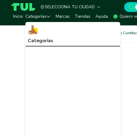
SELECCIONA TU CIUDAD
TUL - Tu Marketplace de Construcción
Inicio
Categorías
Marcas
Tiendas
Ayuda
Quiero v
Productos de Conveniencia
Confiter
Categorías