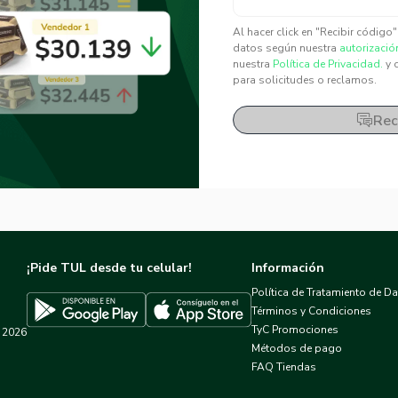
✕
✕
Al hacer click en "Recibir código
datos según nuestra
autorizació
nuestra
Política de Privacidad.
y 
para solicitudes o reclamos.
Rec
¡Pide TUL desde tu celular!
Información
Política de Tratamiento de D
Términos y Condiciones
TyC Promociones
2026
Descargar TUL en App Store
Descargar TUL en Google Play
Métodos de pago
FAQ Tiendas