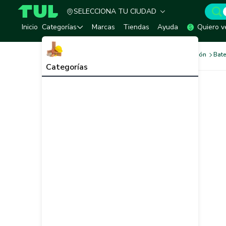
SELECCIONA TU CIUDAD
TUL - Tu Marketplace de Construcción
Inicio
Categorías
Marcas
Tiendas
Ayuda
Quiero v
Sistema Eléctrico e Iluminación
Bate
Categorías