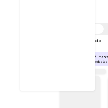
Descripción
Descripción del producto
¿No sabes cuál marc
Encuentra aquí todas las