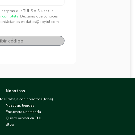
", aceptas que TUL S.A.S. use tus
n completa.
Declaras que conoces
contáctanos en datos@soytul.com
ibir código
Nosotros
atos
Trabaja con nosotros(Jobs)
Nuestras tiendas
Encuentra una tienda
Quiero vender en TUL
Blog