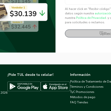
✕
✕
Al hacer click en "Recibir código
datos según nuestra
autorizació
nuestra
Política de Privacidad.
y 
para solicitudes o reclamos.
Rec
¡Pide TUL desde tu celular!
Información
Política de Tratamiento de D
Términos y Condiciones
TyC Promociones
2026
Descargar TUL en App Store
Descargar TUL en Google Play
Métodos de pago
FAQ Tiendas