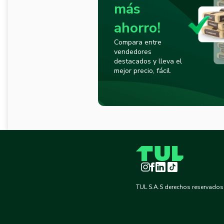
más
ahorro!
Compara entre
vendedores
destacados y lleva el
mejor precio, fácil.
Instagram
Facebook
LinkedIn
TikTok
TUL S.A.S derechos reservados