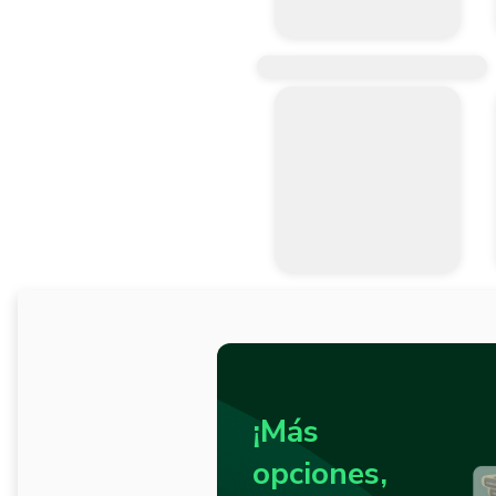
¡Más
opciones,