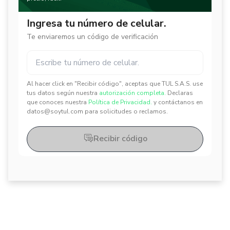
Ingresa tu número de celular.
Te enviaremos un código de verificación
Al hacer click en "Recibir código", aceptas que TUL S.A.S. use
✕
✕
tus datos según nuestra
autorización completa.
Declaras
que conoces nuestra
Política de Privacidad.
y contáctanos en
datos@soytul.com para solicitudes o reclamos.
Recibir código