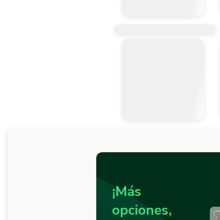
¡Más
opciones,