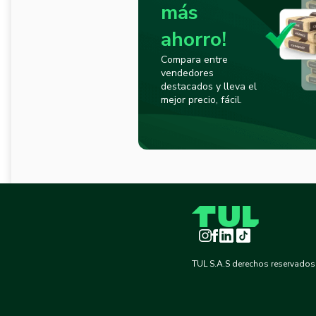
más
ahorro!
Compara entre
vendedores
destacados y lleva el
mejor precio, fácil.
Instagram
Facebook
LinkedIn
TikTok
TUL S.A.S derechos reservados