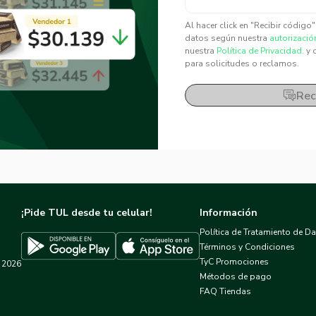
✕
✕
Al hacer click en "Recibir código
datos según nuestra
autorizació
nuestra
Política de Privacidad.
y 
para solicitudes o reclamos.
Rec
¡Pide TUL desde tu celular!
Información
Política de Tratamiento de D
Términos y Condiciones
TyC Promociones
2026
Descargar TUL en App Store
Descargar TUL en Google Play
Métodos de pago
FAQ Tiendas