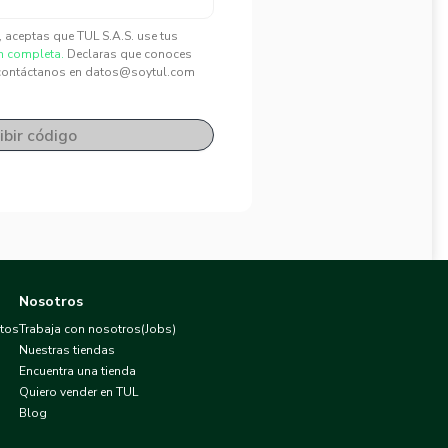
", aceptas que TUL S.A.S. use tus
n completa.
Declaras que conoces
contáctanos en datos@soytul.com
ibir código
Nosotros
atos
Trabaja con nosotros(Jobs)
Nuestras tiendas
Encuentra una tienda
Quiero vender en TUL
Blog