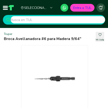
Ciudad
SELECCIONA
Entra a TUL
Inicio
TUL - Tu Marketplace de Construcción
Carr
TU CIUDAD
Truper
Broca Avellanadora #6 para Madera 9/64"
Mi lista