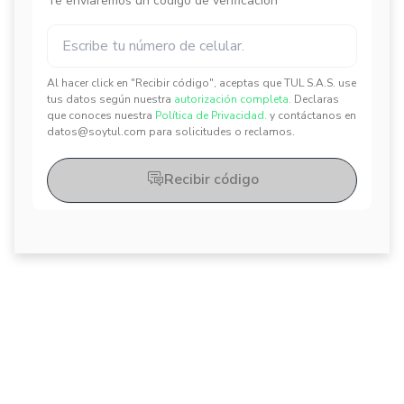
Te enviaremos un código de verificación
Al hacer click en "Recibir código", aceptas que TUL S.A.S. use
✕
✕
tus datos según nuestra
autorización completa.
Declaras
que conoces nuestra
Política de Privacidad.
y contáctanos en
datos@soytul.com para solicitudes o reclamos.
Recibir código