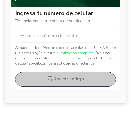
Ingresa tu número de celular.
Te enviaremos un código de verificación
Al hacer click en "Recibir código", aceptas que TUL S.A.S. use
✕
✕
tus datos según nuestra
autorización completa.
Declaras
que conoces nuestra
Política de Privacidad.
y contáctanos en
datos@soytul.com para solicitudes o reclamos.
Recibir código