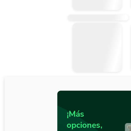
¡Más
opciones,