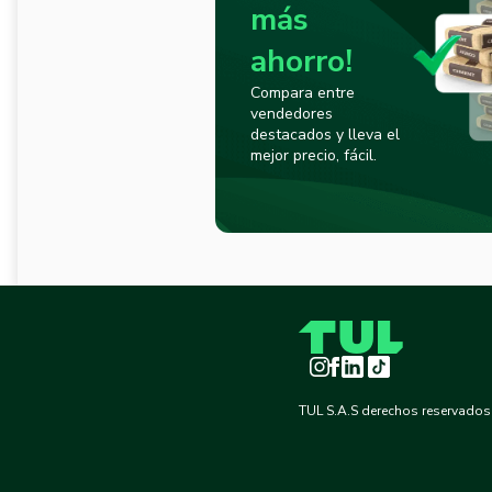
más
ahorro!
Compara entre
vendedores
destacados y lleva el
mejor precio, fácil.
Instagram
Facebook
LinkedIn
TikTok
TUL S.A.S derechos reservados