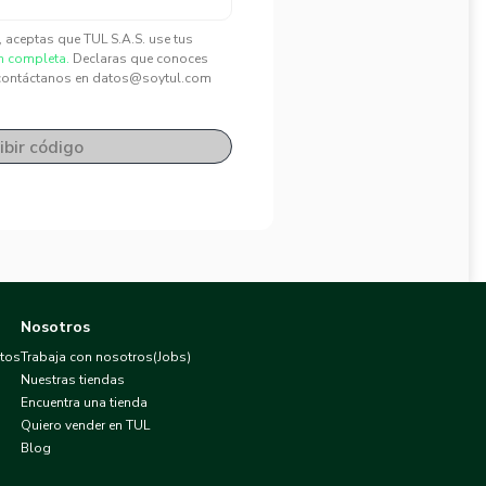
", aceptas que TUL S.A.S. use tus
n completa.
Declaras que conoces
contáctanos en datos@soytul.com
ibir código
Nosotros
atos
Trabaja con nosotros(Jobs)
Nuestras tiendas
Encuentra una tienda
Quiero vender en TUL
Blog