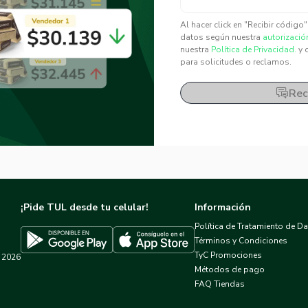
✕
✕
Al hacer click en "Recibir código
datos según nuestra
autorizació
nuestra
Política de Privacidad.
y 
para solicitudes o reclamos.
Rec
¡Pide TUL desde tu celular!
Información
Política de Tratamiento de D
Términos y Condiciones
TyC Promociones
2026
Descargar TUL en App Store
Descargar TUL en Google Play
Métodos de pago
FAQ Tiendas