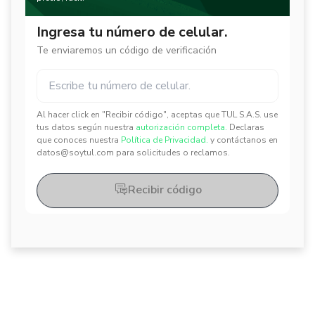
Ingresa tu número de celular.
Te enviaremos un código de verificación
Al hacer click en "Recibir código", aceptas que TUL S.A.S. use
✕
✕
tus datos según nuestra
autorización completa.
Declaras
que conoces nuestra
Política de Privacidad.
y contáctanos en
datos@soytul.com para solicitudes o reclamos.
Recibir código