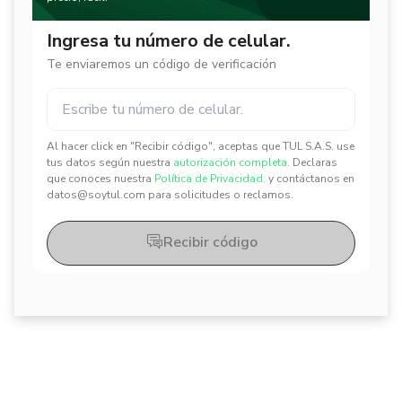
Ingresa tu número de celular.
Te enviaremos un código de verificación
Al hacer click en "Recibir código", aceptas que TUL S.A.S. use
✕
✕
tus datos según nuestra
autorización completa.
Declaras
que conoces nuestra
Política de Privacidad.
y contáctanos en
datos@soytul.com para solicitudes o reclamos.
Recibir código