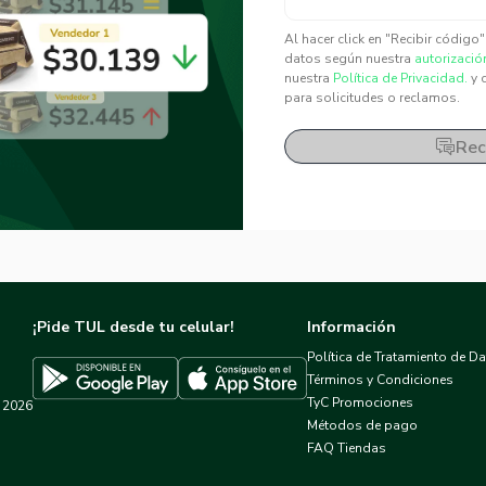
✕
✕
Al hacer click en "Recibir código
datos según nuestra
autorizació
nuestra
Política de Privacidad.
y 
para solicitudes o reclamos.
Rec
¡Pide TUL desde tu celular!
Información
Política de Tratamiento de D
Términos y Condiciones
TyC Promociones
2026
Descargar TUL en App Store
Descargar TUL en Google Play
Métodos de pago
FAQ Tiendas