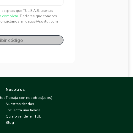
", aceptas que TUL S.A.S. use tus
n completa.
Declaras que conoces
contáctanos en datos@soytul.com
ibir código
Nosotros
atos
Trabaja con nosotros(Jobs)
Nuestras tiendas
Encuentra una tienda
Quiero vender en TUL
Blog