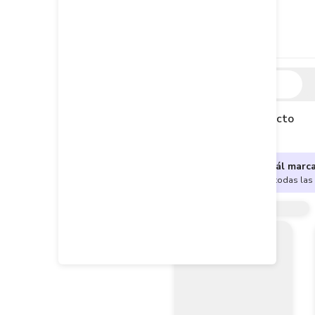
Descripción
Descripción del producto
¿No sabes cuál marc
Encuentra aquí todas las