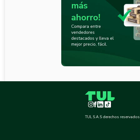
más
ahorro!
Compara entre
vendedores
destacados y lleva el
mejor precio, fácil.
Instagram
Facebook
LinkedIn
TikTok
TUL S.A.S derechos reservados