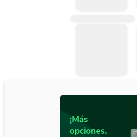
¡Más
opciones,