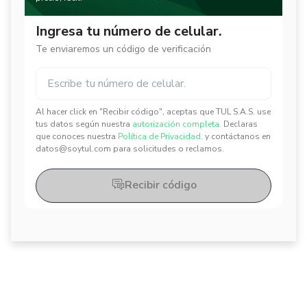
Ingresa tu número de celular.
Te enviaremos un código de verificación
Al hacer click en "Recibir código", aceptas que TUL S.A.S. use
✕
✕
tus datos según nuestra
autorización completa.
Declaras
que conoces nuestra
Política de Privacidad.
y contáctanos en
datos@soytul.com para solicitudes o reclamos.
Recibir código