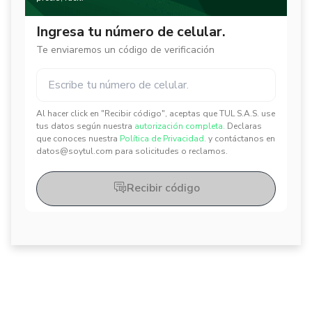
Ingresa tu número de celular.
Te enviaremos un código de verificación
Al hacer click en "Recibir código", aceptas que TUL S.A.S. use
✕
✕
tus datos según nuestra
autorización completa.
Declaras
que conoces nuestra
Política de Privacidad.
y contáctanos en
datos@soytul.com para solicitudes o reclamos.
Recibir código