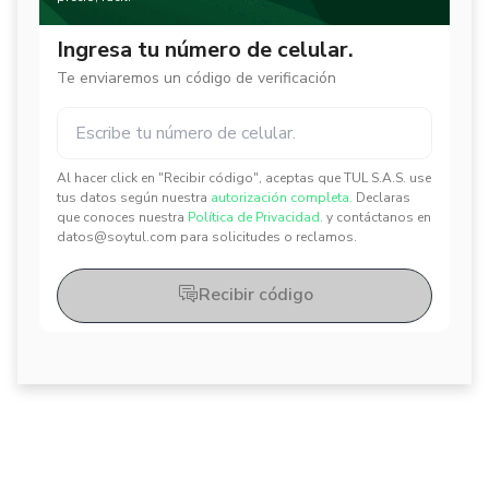
Ingresa tu número de celular.
Te enviaremos un código de verificación
Al hacer click en "Recibir código", aceptas que TUL S.A.S. use
✕
✕
tus datos según nuestra
autorización completa.
Declaras
que conoces nuestra
Política de Privacidad.
y contáctanos en
datos@soytul.com para solicitudes o reclamos.
Recibir código