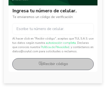
Ingresa tu número de celular.
Te enviaremos un código de verificación
Al hacer click en "Recibir código", aceptas que TUL S.A.S. use
✕
✕
tus datos según nuestra
autorización completa.
Declaras
que conoces nuestra
Política de Privacidad.
y contáctanos en
datos@soytul.com para solicitudes o reclamos.
Recibir código