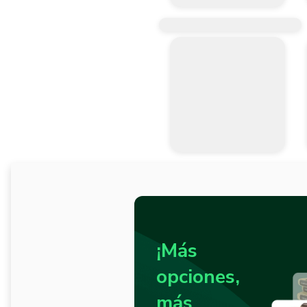
Mango comfort grip fabricado en po
Atributo

Tipo de desarmador: Planos

Normas

Excede en promedio un 45% la no
Garantía

2 años de garantía directamente 
¡Más
opciones,
más