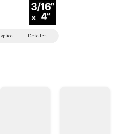
explica
Detalles
)

a

gar, etcétera
