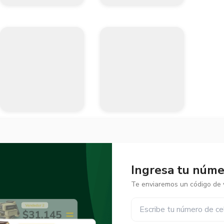
lipropileno

rma en torque ASME-B107.600

con la marca
Ingresa tu númer
Te enviaremos un código de v
✕
✕