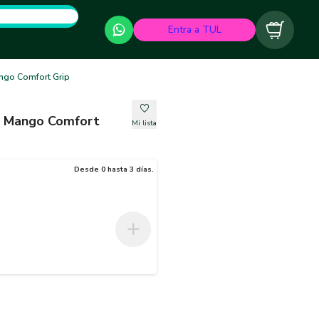
Entra a TUL
Carrito
ango Comfort Grip
" Mango Comfort
Mi lista
Desde 0 hasta 3 días.