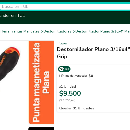
ender en TUL
Herramientas Manuales
Destornilladores
Destornillador Plano 3/16x4" M
Truper
Destornillador Plano 3/16x4
Grip
Tul
$0
Mínimo del vendedor
x
1
Unidad
$9.500
($ 9.500/un)
Quedan
31
Unidades