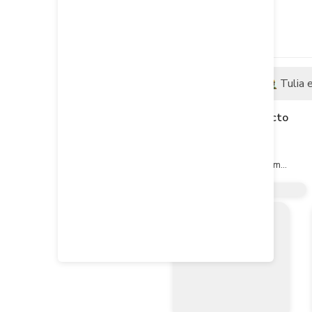
Descripción
Tulia 
Descripción del producto
Especificaciones

Medida: 3/16" x 4"

Longitud del mango: 96 mm

Longitud de la barra: 4" (101.6mm)

Diámetro de la barra: 3/16" (4.7mm
Dureza de la barra: 54 HRc

Empaque individual: Tarjeta plástic
Aplicaciones

Mecánica, carpintería, industria, ho
Características

Barra fabricada en acero S-2

Punta magnetizada
