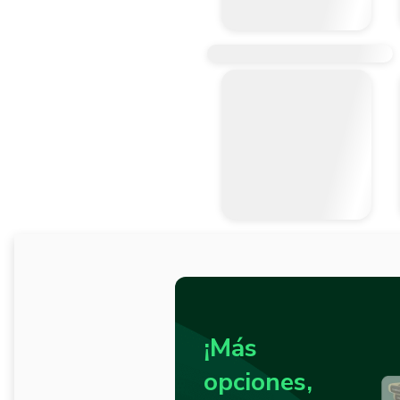
¡Más
opciones,