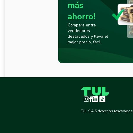
más
ahorro!
Compara entre
vendedores
destacados y lleva el
mejor precio, fácil.
Instagram
Facebook
LinkedIn
TikTok
TUL S.A.S derechos reservados