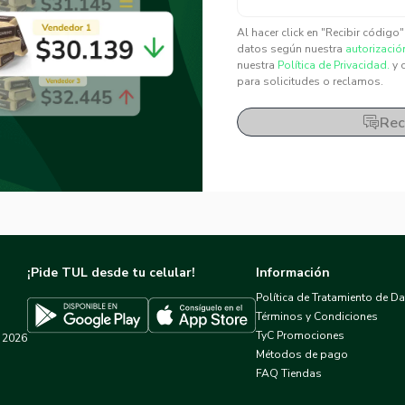
✕
✕
Al hacer click en "Recibir código
datos según nuestra
autorizació
nuestra
Política de Privacidad.
y 
para solicitudes o reclamos.
Rec
¡Pide TUL desde tu celular!
Información
Política de Tratamiento de D
Términos y Condiciones
TyC Promociones
2026
Descargar TUL en App Store
Descargar TUL en Google Play
Métodos de pago
FAQ Tiendas