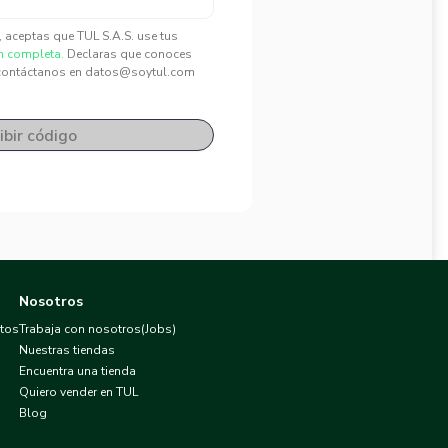
", aceptas que TUL S.A.S. use tus
n completa.
Declaras que conoces
contáctanos en datos@soytul.com
ibir código
Nosotros
atos
Trabaja con nosotros(Jobs)
Nuestras tiendas
Encuentra una tienda
Quiero vender en TUL
Blog